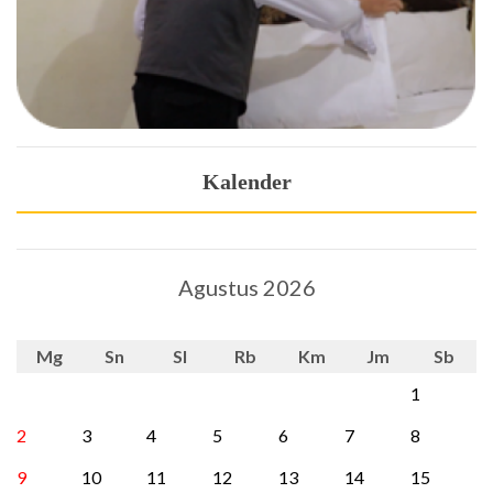
Kalender
Agustus 2026
Mg
Sn
Sl
Rb
Km
Jm
Sb
1
2
3
4
5
6
7
8
9
10
11
12
13
14
15