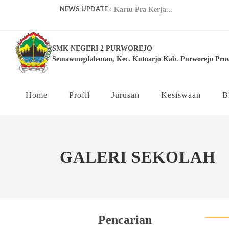
NEWS UPDATE :
juara-1-lomba-lks-tingkat-kabupaten
SMK NEGERI 2 PURWOREJO
Pelaksanaan US Online SMK Negeri 
Semawungdaleman, Kec. Kutoarjo Kab. Purworejo Prov
Pelatihan Guru Ahli Kompetensi Ke
Proyek Penguatan Profil Pelajar Panc
Home
Profil
Jurusan
Kesiswaan
B
INFO LOWONGAN KERJA BPR...
Kartu Pra Kerja...
GALERI SEKOLAH
Pencarian