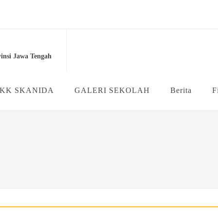
...
2 Purworejo...
insi Jawa Tengah
ahlian Multimedia SMK Neger...
asila (P5) ...
KK SKANIDA
GALERI SEKOLAH
Berita
F