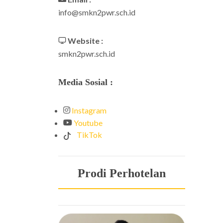
info@smkn2pwr.sch.id
Website :
smkn2pwr.sch.id
Media Sosial :
Instagram
Youtube
TikTok
Prodi Perhotelan