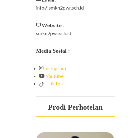
info@smkn2pwr.sch.id
Website :
smkn2pwr.sch.id
Media Sosial :
Instagram
Youtube
TikTok
Prodi Perhotelan