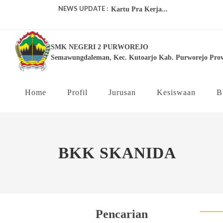
NEWS UPDATE :
Kartu Pra Kerja...
juara-1-lomba-lks-tingkat-kabupaten
SMK NEGERI 2 PURWOREJO
Pelaksanaan US Online SMK Negeri 
Semawungdaleman, Kec. Kutoarjo Kab. Purworejo Prov
Pelatihan Guru Ahli Kompetensi Ke
Proyek Penguatan Profil Pelajar Panc
Home
Profil
Jurusan
Kesiswaan
B
INFO LOWONGAN KERJA BPR...
BKK SKANIDA
Pencarian