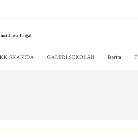
...
2 Purworejo...
insi Jawa Tengah
ahlian Multimedia SMK Neger...
asila (P5) ...
KK SKANIDA
GALERI SEKOLAH
Berita
F