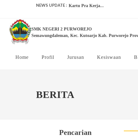
NEWS UPDATE :
Kartu Pra Kerja...
juara-1-lomba-lks-tingkat-kabupaten
SMK NEGERI 2 PURWOREJO
Pelaksanaan US Online SMK Negeri 
Semawungdaleman, Kec. Kutoarjo Kab. Purworejo Prov
Pelatihan Guru Ahli Kompetensi Ke
Proyek Penguatan Profil Pelajar Panc
Home
Profil
Jurusan
Kesiswaan
B
INFO LOWONGAN KERJA BPR...
BERITA
Pencarian