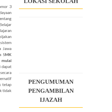
LOKASI SEKOLAH
omor 3
dayaan
entang
Belajar
ajaran
ijakan
 sistem
a Jawa
a S
MK
 mulai
i dapat
n
secara
ernatif
PENGUMUMAN
k tetap
PENGAMBILAN
k tidak
IJAZAH