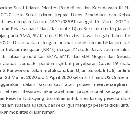
sarkan Surat Edaran Menteri Pendidikan dan Kebudayaan RI N
 2020 serta Surat Edaran Kepala Dinas Pendidikan dan Kebu
nsi Jawa Tengah Nomor 443.2/08991 tanggal 15 Maret 2020 t
uran Pelaksanaan Ujian Nasional / Ujian Sekolah dan Kegiatan 
jar pada SMA, SMK dan SLB Provinsi Jawa Tengah Tahun Pel
2020. Disampaikan dengan hormat untuk menindaklanjuti keb
an belajar mengajar (KBM) dengan Metode Jarak Jauh melalui
g di satuan pendidikan SMA, SMK dan SLB Negeri dan Swast
h akibat Dampak pandemi global penyebaran Covid-19, mak
i 2 Purworejo telah melaksanakan Ujian Sekolah (US) online
al 20 Maret 2020 s.d 1 April 2020
selama 14 hari. US Online in
enggarakan dalam komunikasi atau proses
menyenangka
fi, efisien, fleksibel, akuntabel dan proporsional sebagai alt
ian Peserta Didik,yang diarahkan untuk mendorong peserta didi
r dalam suasana apapun, dan sekaligus menjaga peserta didik untu
kan mobilitas di luar rumah.