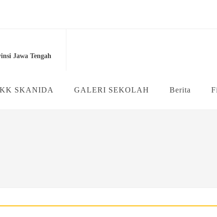
...
2 Purworejo...
insi Jawa Tengah
ahlian Multimedia SMK Neger...
asila (P5) ...
KK SKANIDA
GALERI SEKOLAH
Berita
F