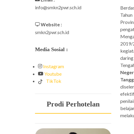
info@smkn2pwr.sch.id
Berda
Tahun
Provi
Website :
pengat
smkn2pwr.sch.id
Menga
2019/
Media Sosial :
kegiat
darin
Tenga
Instagram
Neger
Youtube
Tangg
TikTok
disel
efekti
penila
Prodi Perhotelan
belaja
melaku